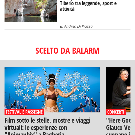
Tiberio tra leggende, sport e
attività
di
Andrea Di Piazza
SCELTO DA BALARM
FESTIVAL E RASSEGNE
CONCERTI
Film sotto le stelle, mostre e viaggi
"Here Goes 
virtuali: le esperienze con
Glauco Veni
"Animaphix" a Bagheria
suonano i B