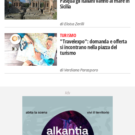
Pasqua gli italiani vanno al mare in
Sicilia
di
Eloisa Zerilli
TURISMO
"Travelexpo": domanda e offerta
si incontrano nella piazza del
turismo
di
Verdiana Parasporo
Adv