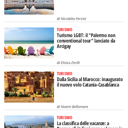
di
Nicoletta Fersini
TURISMO
Turismo LGBT: il "Palermo non
conventional tour" lanciato da
Arcigay
di
Eloisa Zerilli
TURISMO
Dalla Sicilia al Marocco: inaugurato
il nuovo volo Catania-Casablanca
di
Noemi Bellomare
TURISMO
La classifica delle vacanze: a