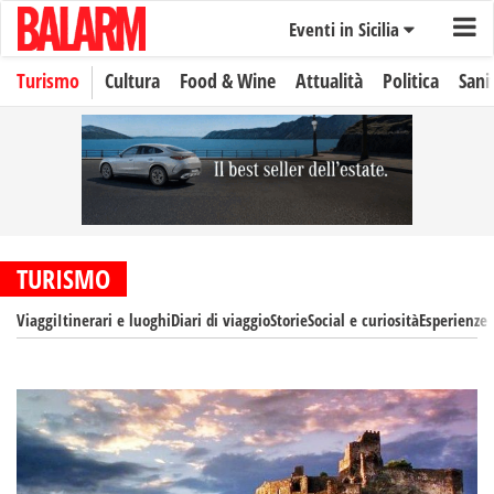
Eventi in Sicilia
Turismo
Cultura
Food & Wine
Attualità
Politica
Sani
TURISMO
Viaggi
Itinerari e luoghi
Diari di viaggio
Storie
Social e curiosità
Esperienze