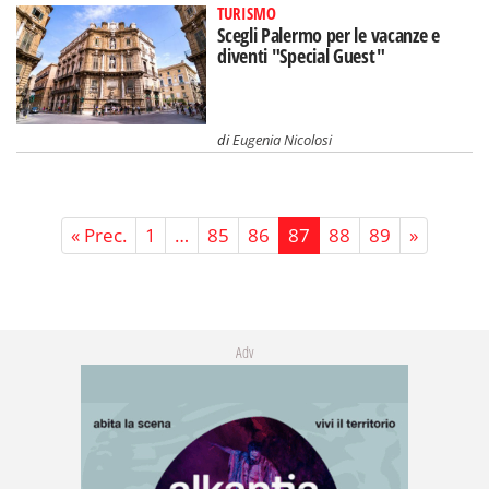
TURISMO
Scegli Palermo per le vacanze e
diventi "Special Guest"
di
Eugenia Nicolosi
« Prec.
1
…
85
86
87
88
89
»
Adv