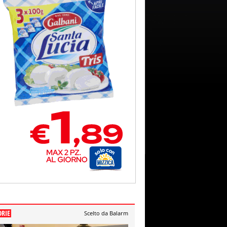
ORIE
Scelto da Balarm