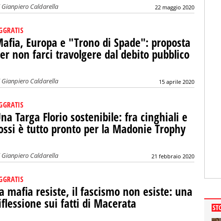
i
Gianpiero Caldarella
22 maggio 2020
GGRATIS
afia, Europa e "Trono di Spade": proposta
er non farci travolgere dal debito pubblico
i
Gianpiero Caldarella
15 aprile 2020
GGRATIS
na Targa Florio sostenibile: fra cinghiali e
ossi è tutto pronto per la Madonie Trophy
i
Gianpiero Caldarella
21 febbraio 2020
GGRATIS
a mafia resiste, il fascismo non esiste: una
iflessione sui fatti di Macerata
ST