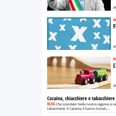
d
A
F
d
A
L
d
Cocaina, chiacchiere e tabacchiere
BLOG
Che scandalo! Nella nostra regione si ve
tabaccherie. A Catania, li hanno trovati,...