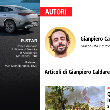
AUTORI
Gianpiero Ca
Giornalista e autor
Articoli di Gianpiero Caldare
A
Q
l
s