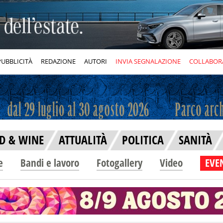
PUBBLICITÀ
REDAZIONE
AUTORI
INVIA SEGNALAZIONE
COLLABOR
D & WINE
ATTUALITÀ
POLITICA
SANITÀ
e
Bandi e lavoro
Fotogallery
Video
EVEN