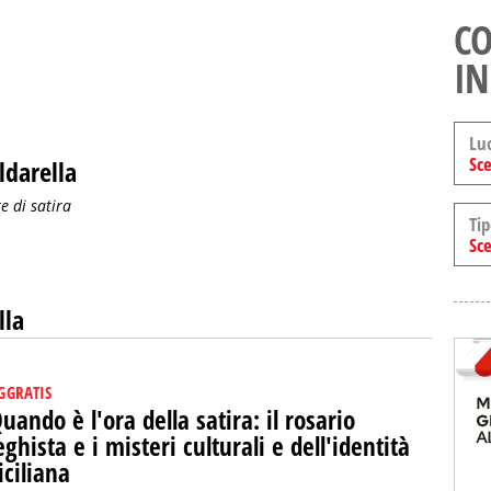
CO
IN
Lu
Sce
ldarella
e di satira
Tip
Sce
lla
GGRATIS
uando è l'ora della satira: il rosario
eghista e i misteri culturali e dell'identità
iciliana