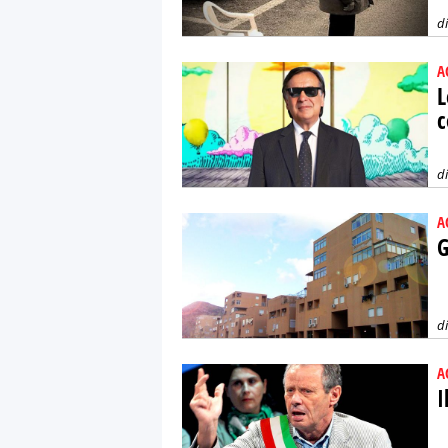
d
A
L
c
d
A
G
d
A
I