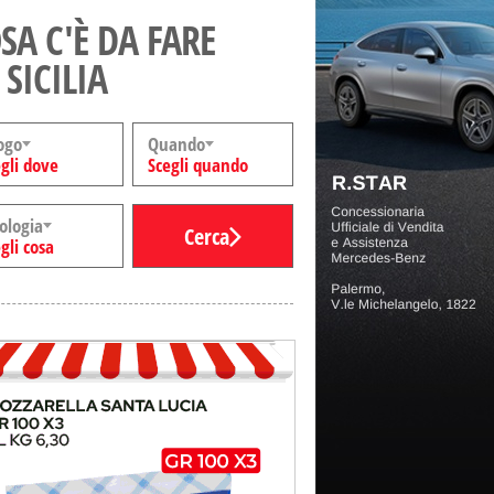
SA C'È DA FARE
 SICILIA
ogo
Quando
gli dove
Scegli quando
ologia
Cerca
gli cosa