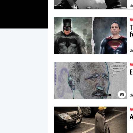
d
A
T
f
d
A
E
d
A
A