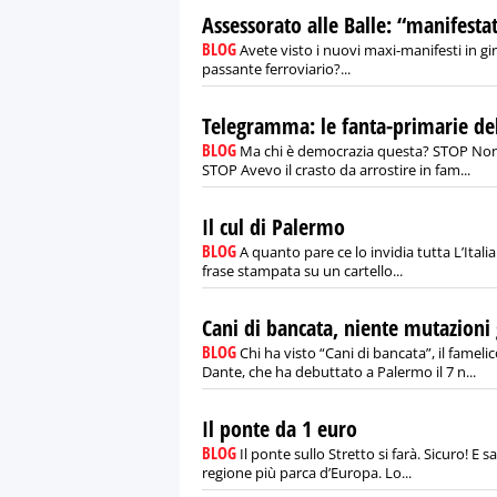
Assessorato alle Balle: “manifesta
BLOG
Avete visto i nuovi maxi-manifesti in gir
passante ferroviario?...
Telegramma: le fanta-primarie del
BLOG
Ma chi è democrazia questa? STOP No
STOP Avevo il crasto da arrostire in fam...
Il cul di Palermo
BLOG
A quanto pare ce lo invidia tutta L’Itali
frase stampata su un cartello...
Cani di bancata, niente mutazioni
BLOG
Chi ha visto “Cani di bancata”, il famel
Dante, che ha debuttato a Palermo il 7 n...
Il ponte da 1 euro
BLOG
Il ponte sullo Stretto si farà. Sicuro! E s
regione più parca d’Europa. Lo...