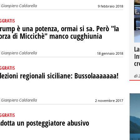
i
Gianpiero Caldarella
9 febbraio 2018
GGRATIS
rump è una potenza, ormai si sa. Però "la
orza di Miccichè" manco cugghiunia
La
i
Gianpiero Caldarella
18 gennaio 2018
In
cr
GGRATIS
lezioni regionali siciliane: Bussolaaaaaaa!
di
i
Gianpiero Caldarella
2 novembre 2017
GGRATIS
dotta un posteggiatore abusivo