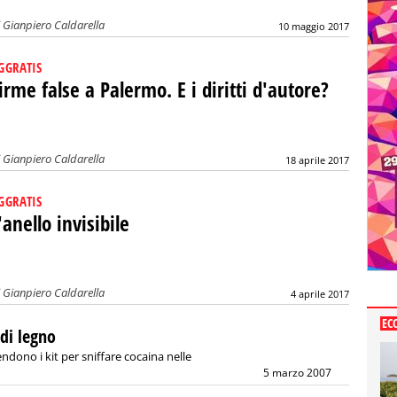
i
Gianpiero Caldarella
10 maggio 2017
GGRATIS
irme false a Palermo. E i diritti d'autore?
i
Gianpiero Caldarella
18 aprile 2017
GGRATIS
'anello invisibile
i
Gianpiero Caldarella
4 aprile 2017
EC
 di legno
ndono i kit per sniffare cocaina nelle
5 marzo 2007