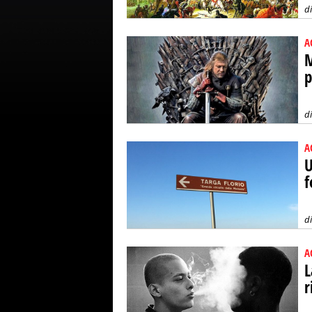
d
A
M
p
d
A
U
f
d
A
L
r