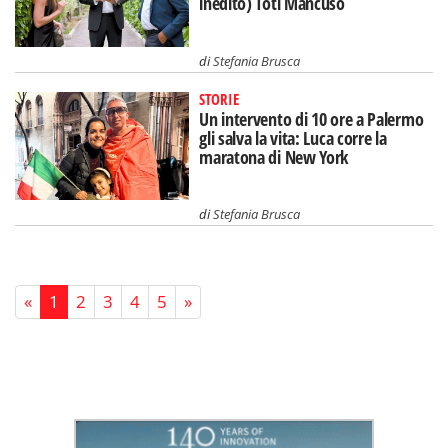
inedito) Toti Mancuso
di
Stefania Brusca
STORIE
Un intervento di 10 ore a Palermo
gli salva la vita: Luca corre la
maratona di New York
di
Stefania Brusca
«
1
2
3
4
5
»