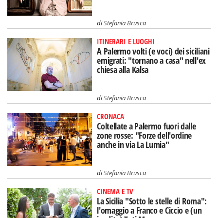
di
Stefania Brusca
ITINERARI E LUOGHI
A Palermo volti (e voci) dei siciliani
emigrati: "tornano a casa" nell'ex
chiesa alla Kalsa
di
Stefania Brusca
CRONACA
Coltellate a Palermo fuori dalle
zone rosse: "Forze dell'ordine
anche in via La Lumia"
di
Stefania Brusca
CINEMA E TV
La Sicilia "Sotto le stelle di Roma":
l'omaggio a Franco e Ciccio e (un