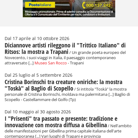
Dal 17 aprile al 10 ottobre 2026
Diciannove artisti rileggono il "Trittico Italiano" di
Ritsos: la mostra a Trapani
/ Un grande poeta europeo del
Novecento, i suoi viaggi in Italia, il paesaggio contemporaneo
attraversato [...]
Museo San Rocco
- Trapani
Dal 25 luglio al 5 settembre 2026
Cristina Borinschi tra creature oniriche: la mostra
"Toskà" al Baglio di Scopello
/ Si intitola "Toskà" la mostra
personale di Cristina Borinschi, moldava ma palermitana [...] Baglio di
Scopello - Castellammare del Golfo (Tp)
Dal 10 maggio al 30 agosto 2026
I "Prisenti" tra passato e presente: tradizione e
innovazione con mostra diffusa a Gibellina
/ Nell'ambito
delle manifestazioni per Gibellina prima capitale italiana dell'arte
contemporanea [...] Vari luoghi di Trapani e provincia