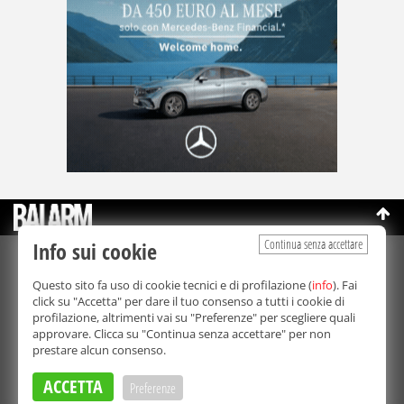
Continua senza accettare
Info sui cookie
©Copyright 2003-2026
Bmedia Srl
- P.IVA 07064240828
Questo sito fa uso di cookie tecnici e di profilazione (
info
). Fai
La riproduzione totale o parziale di tutti i contenuti, in qualunque
click su "Accetta" per dare il tuo consenso a tutti i cookie di
forma, su qualsiasi supporto è proibita.
profilazione, altrimenti vai su "Preferenze" per scegliere quali
Balarm.it è una testata giornalistica registrata. Autorizzazione del
approvare. Clicca su "Continua senza accettare" per non
Tribunale di Palermo n° 32 del 21/10/2003
prestare alcun consenso.
Direttore responsabile:
Fabio Ricotta
Privacy e Cookie Policy
ACCETTA
Preferenze