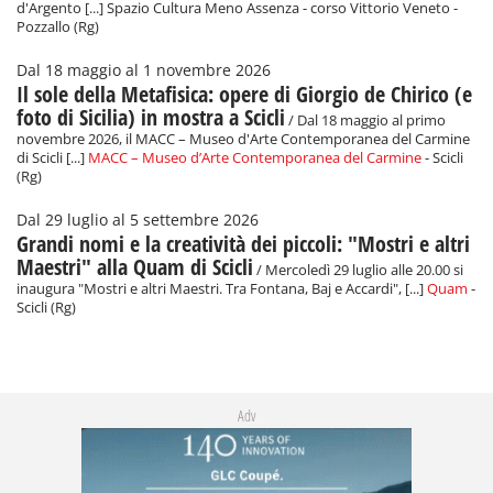
d'Argento [...] Spazio Cultura Meno Assenza - corso Vittorio Veneto -
Pozzallo (Rg)
Dal 18 maggio al 1 novembre 2026
Il sole della Metafisica: opere di Giorgio de Chirico (e
foto di Sicilia) in mostra a Scicli
/ Dal 18 maggio al primo
novembre 2026, il MACC – Museo d'Arte Contemporanea del Carmine
di Scicli [...]
MACC – Museo d’Arte Contemporanea del Carmine
- Scicli
(Rg)
Dal 29 luglio al 5 settembre 2026
Grandi nomi e la creatività dei piccoli: "Mostri e altri
Maestri" alla Quam di Scicli
/ Mercoledì 29 luglio alle 20.00 si
inaugura "Mostri e altri Maestri. Tra Fontana, Baj e Accardi", [...]
Quam
-
Scicli (Rg)
Adv