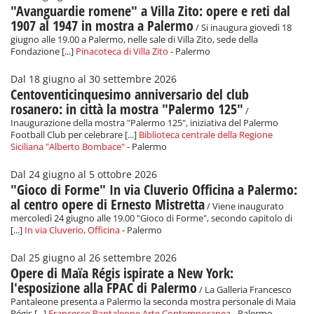
"Avanguardie romene" a Villa Zito: opere e reti dal
1907 al 1947 in mostra a Palermo
/ Si inaugura giovedì 18
giugno alle 19.00 a Palermo, nelle sale di Villa Zito, sede della
Fondazione [...]
Pinacoteca di Villa Zito
- Palermo
Dal 18 giugno al 30 settembre 2026
Centoventicinquesimo anniversario del club
rosanero: in città la mostra "Palermo 125"
/
Inaugurazione della mostra "Palermo 125", iniziativa del Palermo
Football Club per celebrare [...]
Biblioteca centrale della Regione
Siciliana "Alberto Bombace"
- Palermo
Dal 24 giugno al 5 ottobre 2026
"Gioco di Forme" In via Cluverio Officina a Palermo:
al centro opere di Ernesto Mistretta
/ Viene inaugurato
mercoledì 24 giugno alle 19.00 "Gioco di Forme", secondo capitolo di
[...]
In via Cluverio, Officina
- Palermo
Dal 25 giugno al 26 settembre 2026
Opere di Maïa Régis ispirate a New York:
l'esposizione alla FPAC di Palermo
/ La Galleria Francesco
Pantaleone presenta a Palermo la seconda mostra personale di Maïa
Régis [...]
Francesco Pantaleone Arte Contemporanea
- Palermo