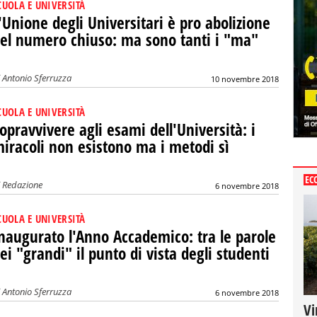
CUOLA E UNIVERSITÀ
'Unione degli Universitari è pro abolizione
el numero chiuso: ma sono tanti i "ma"
i
Antonio Sferruzza
10 novembre 2018
CUOLA E UNIVERSITÀ
opravvivere agli esami dell'Università: i
iracoli non esistono ma i metodi sì
EC
i
Redazione
6 novembre 2018
CUOLA E UNIVERSITÀ
naugurato l'Anno Accademico: tra le parole
ei "grandi" il punto di vista degli studenti
i
Antonio Sferruzza
6 novembre 2018
Vi