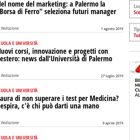
el nome del marketing: a Palermo la
Lu
Borsa di Ferro" seleziona futuri manager
Sce
i
Redazione
Tip
1 agosto 2019
Tut
CUOLA E UNIVERSITÀ
uovi corsi, innovazione e progetti con
'estero: news dall'Università di Palermo
i
Redazione
27 luglio 2019
CUOLA E UNIVERSITÀ
aura di non superare i test per Medicina?
espira, c'è chi può darti una mano
i
Redazione
9 aprile 2019
CUOLA E UNIVERSITÀ