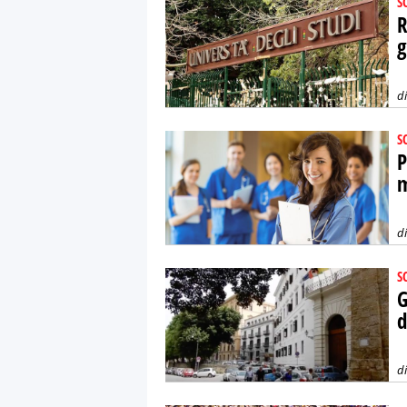
S
R
g
d
S
P
m
d
S
G
d
d