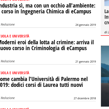
ndustria sì, ma con un occhio all'ambiente:
l corso in Ingegneria Chimica di eCampus
La
In
cr
i
Redazione
24 gennaio 2019
di
CUOLA E UNIVERSITÀ
oderni eroi della lotta al crimine: arriva il
uovo corso in Criminologia di eCampus
i
Redazione
21 gennaio 2019
CUOLA E UNIVERSITÀ
ome cambia l'Università di Palermo nel
019: dodici corsi di Laurea tutti nuovi
i
Redazione
27 dicembre 2018