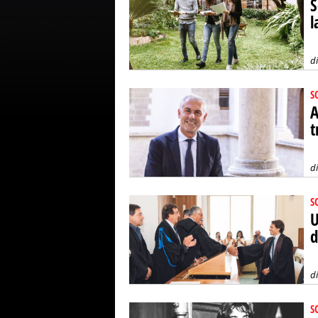
S
l
d
S
A
t
d
S
U
d
d
S