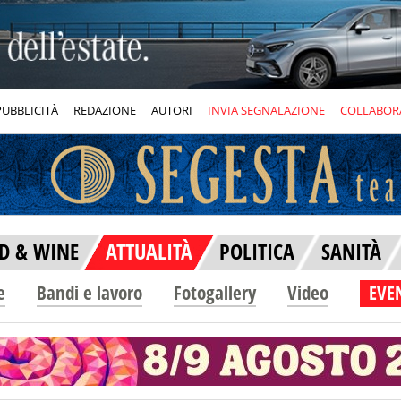
PUBBLICITÀ
REDAZIONE
AUTORI
INVIA SEGNALAZIONE
COLLABOR
D & WINE
ATTUALITÀ
POLITICA
SANITÀ
e
Bandi e lavoro
Fotogallery
Video
EVEN