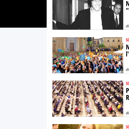
N
"
d
S
N
l
d
S
P
R
d
S