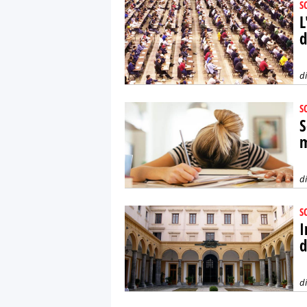
S
L
d
d
S
S
m
d
S
I
d
d