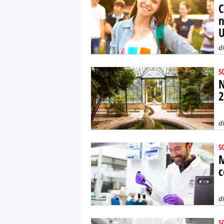
C
n
U
d
S
N
2
d
S
M
c
d
S