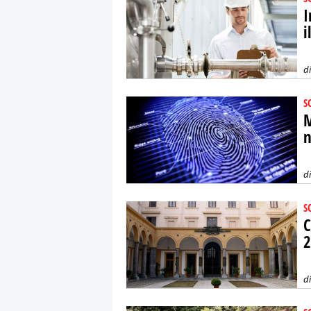
I
i
d
S
M
n
d
S
C
2
d