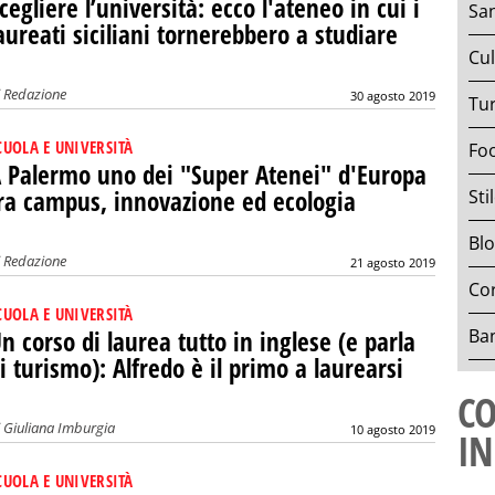
cegliere l’università: ecco l'ateneo in cui i
San
aureati siciliani tornerebbero a studiare
Cul
i
Redazione
30 agosto 2019
Tu
CUOLA E UNIVERSITÀ
Fo
 Palermo uno dei "Super Atenei" d'Europa
ra campus, innovazione ed ecologia
Sti
Bl
i
Redazione
21 agosto 2019
Cor
CUOLA E UNIVERSITÀ
Ban
n corso di laurea tutto in inglese (e parla
i turismo): Alfredo è il primo a laurearsi
CO
i
Giuliana Imburgia
10 agosto 2019
IN
CUOLA E UNIVERSITÀ