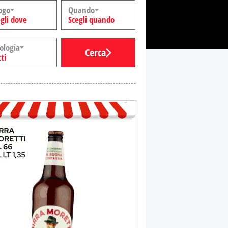
ogo
Quando
gli dove
Scegli quando
ologia
Cerca
ti