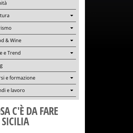
ità
tura
rismo
od & Wine
le e Trend
og
si e formazione
di e lavoro
SA C'È DA FARE
 SICILIA