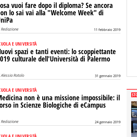
osa vuoi fare dopo il diploma? Se ancora
on lo sai vai alla "Welcome Week" di
niPa
i
Redazione
11 febbraio 2019
CUOLA E UNIVERSITÀ
uovi spazi e tanti eventi: lo scoppiettante
019 culturale dell'Università di Palermo
i
Alessia Rotolo
31 gennaio 2019
CUOLA E UNIVERSITÀ
ST
edicina non è una missione impossibile: il
orso in Scienze Biologiche di eCampus
i
Redazione
24 gennaio 2019
CUOLA E UNIVERSITÀ