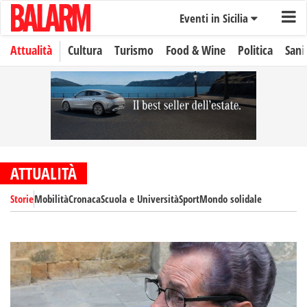
Eventi in Sicilia
Attualità
Cultura
Turismo
Food & Wine
Politica
Sani
ATTUALITÀ
Storie
Mobilità
Cronaca
Scuola e Università
Sport
Mondo solidale