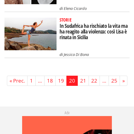
di
Elena Cicardo
STORIE
In Sudafrica ha rischiato la vita ma
ha reagito alla violenza: così Lisa è
rinata in Sicilia
di
Jessica Di Bona
« Prec.
1
…
18
19
20
21
22
…
25
»
Adv