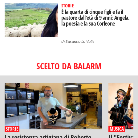
STORIE
È la quarta di cinque figli e fa il
pastore dall'età di 9 anni: Angela,
la poesia e la sua Corleone
di
Susanna La Valle
SCELTO DA BALARM
STORIE
MUSICA
La resistenza artigiana di Roberto
Il "Festiva