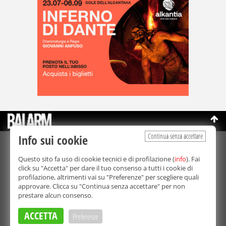
Continua senza accettare
Info sui cookie
©Copyright 2003-2026
Bmedia Srl
- P.IVA 07064240828
Questo sito fa uso di cookie tecnici e di profilazione (
info
). Fai
La riproduzione totale o parziale di tutti i contenuti, in qualunque
click su "Accetta" per dare il tuo consenso a tutti i cookie di
forma, su qualsiasi supporto è proibita.
profilazione, altrimenti vai su "Preferenze" per scegliere quali
Balarm.it è una testata giornalistica registrata. Autorizzazione del
approvare. Clicca su "Continua senza accettare" per non
Tribunale di Palermo n° 32 del 21/10/2003
prestare alcun consenso.
Direttore responsabile:
Fabio Ricotta
Privacy e Cookie Policy
ACCETTA
Preferenze