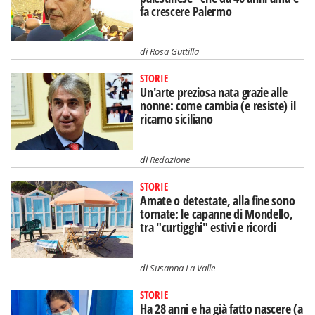
fa crescere Palermo
di
Rosa Guttilla
STORIE
Un'arte preziosa nata grazie alle
nonne: come cambia (e resiste) il
ricamo siciliano
di
Redazione
STORIE
Amate o detestate, alla fine sono
tornate: le capanne di Mondello,
tra "curtigghi" estivi e ricordi
di
Susanna La Valle
STORIE
Ha 28 anni e ha già fatto nascere (a