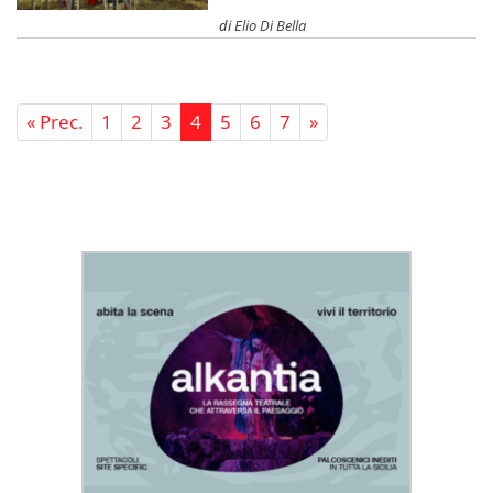
di
Elio Di Bella
« Prec.
1
2
3
4
5
6
7
»