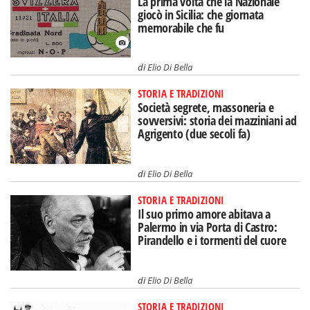
La prima volta che la Nazionale
giocò in Sicilia: che giornata
memorabile che fu
di
Elio Di Bella
STORIA E TRADIZIONI
Società segrete, massoneria e
sovversivi: storia dei mazziniani ad
Agrigento (due secoli fa)
di
Elio Di Bella
STORIA E TRADIZIONI
Il suo primo amore abitava a
Palermo in via Porta di Castro:
Pirandello e i tormenti del cuore
di
Elio Di Bella
STORIA E TRADIZIONI