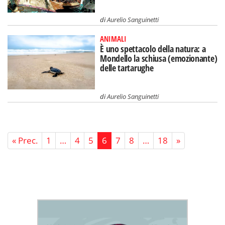
di
Aurelio Sanguinetti
ANIMALI
È uno spettacolo della natura: a
Mondello la schiusa (emozionante)
delle tartarughe
di
Aurelio Sanguinetti
« Prec.
1
…
4
5
6
7
8
…
18
»