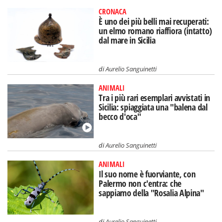
CRONACA
È uno dei più belli mai recuperati:
un elmo romano riaffiora (intatto)
dal mare in Sicilia
di
Aurelio Sanguinetti
ANIMALI
Tra i più rari esemplari avvistati in
Sicilia: spiaggiata una "balena dal
becco d'oca"
di
Aurelio Sanguinetti
ANIMALI
Il suo nome è fuorviante, con
Palermo non c'entra: che
sappiamo della "Rosalia Alpina"
di
Aurelio Sanguinetti