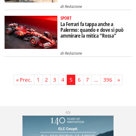
di
Redazione
SPORT
La Ferrari fa tappa anche a
Palermo: quando e dove si può
ammirare la mitica "Rossa"
di
Redazione
« Prec.
1
2
3
4
5
6
7
…
396
»
Adv