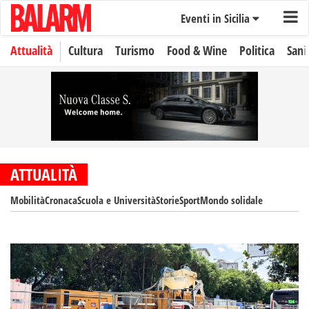
Eventi in Sicilia
Attualità
Cultura
Turismo
Food & Wine
Politica
Sani
ATTUALITÀ
Mobilità
Cronaca
Scuola e Università
Storie
Sport
Mondo solidale