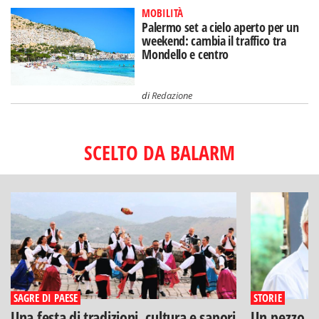
MOBILITÀ
Palermo set a cielo aperto per un
weekend: cambia il traffico tra
Mondello e centro
di
Redazione
SCELTO DA BALARM
SAGRE DI PAESE
STORIE
Una festa di tradizioni, cultura e sapori
Un pezzo di