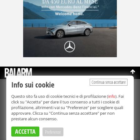
Continua senza accettare
Info sui cookie
©Copyright 2003-2026
Bmedia Srl
- P.IVA 07064240828
Questo sito fa uso di cookie tecnici e di profilazione (
info
). Fai
La riproduzione totale o parziale di tutti i contenuti, in qualunque
click su "Accetta" per dare il tuo consenso a tutti i cookie di
forma, su qualsiasi supporto è proibita.
profilazione, altrimenti vai su "Preferenze" per scegliere quali
Balarm.it è una testata giornalistica registrata. Autorizzazione del
approvare. Clicca su "Continua senza accettare" per non
Tribunale di Palermo n° 32 del 21/10/2003
prestare alcun consenso.
Direttore responsabile:
Fabio Ricotta
Privacy e Cookie Policy
ACCETTA
Preferenze