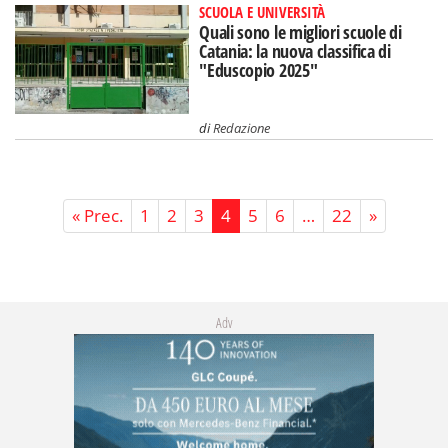
SCUOLA E UNIVERSITÀ
Quali sono le migliori scuole di
Catania: la nuova classifica di
"Eduscopio 2025"
di
Redazione
« Prec.
1
2
3
4
5
6
…
22
»
Adv