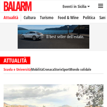
Eventi in Sicilia
Attualità
Cultura
Turismo
Food & Wine
Politica
Sani
ATTUALITÀ
Scuola e Università
Mobilità
Cronaca
Storie
Sport
Mondo solidale