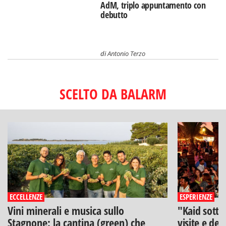
AdM, triplo appuntamento con
debutto
di
Antonio Terzo
SCELTO DA BALARM
ECCELLENZE
ESPERIENZE
Vini minerali e musica sullo
"Kaid sotto
Stagnone: la cantina (green) che
visite e deg