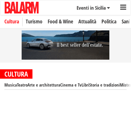
Eventi in Sicilia
Cultura
Turismo
Food & Wine
Attualità
Politica
Sani
CULTURA
Musica
Teatro
Arte e architettura
Cinema e Tv
Libri
Storia e tradizioni
Mister