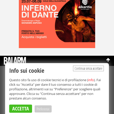
Continua senza accettare
Info sui cookie
©Copyright 2003-2026
Bmedia Srl
- P.IVA 07064240828
Questo sito fa uso di cookie tecnici e di profilazione (
info
). Fai
La riproduzione totale o parziale di tutti i contenuti, in qualunque
click su "Accetta" per dare il tuo consenso a tutti i cookie di
forma, su qualsiasi supporto è proibita.
profilazione, altrimenti vai su "Preferenze" per scegliere quali
Balarm.it è una testata giornalistica registrata. Autorizzazione del
approvare. Clicca su "Continua senza accettare" per non
Tribunale di Palermo n° 32 del 21/10/2003
prestare alcun consenso.
Direttore responsabile:
Fabio Ricotta
Privacy e Cookie Policy
ACCETTA
Preferenze