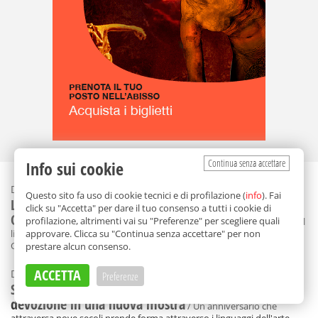
Continua senza accettare
Info sui cookie
Dal 23 maggio al 10 ottobre 2026
Questo sito fa uso di cookie tecnici e di profilazione (
info
). Fai
Libri d'artista e altre opere: "Libriste" in mostra da
click su "Accetta" per dare il tuo consenso a tutti i cookie di
On the Contemporary a Catania
profilazione, altrimenti vai su "Preferenze" per scegliere quali
/ "Libriste" sta per autrici del
approvare. Clicca su "Continua senza accettare" per non
libro. Il termine è stato introdotto da Mirella Bentivoglio [...] On the
prestare alcun consenso.
Contemporary - piazza Manganelli 16 - Catania
ACCETTA
Dal 4 al 18 agosto 2026
Preferenze
Sant'Agata incontra l'arte a Catania: nove secoli di
devozione in una nuova mostra
/ Un anniversario che