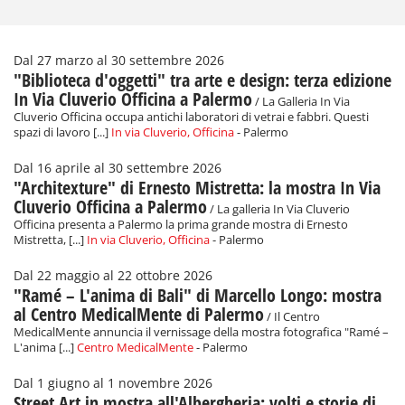
Dal 27 marzo al 30 settembre 2026
"Biblioteca d'oggetti" tra arte e design: terza edizione
In Via Cluverio Officina a Palermo
/ La Galleria In Via
Cluverio Officina occupa antichi laboratori di vetrai e fabbri. Questi
spazi di lavoro [...]
In via Cluverio, Officina
- Palermo
Dal 16 aprile al 30 settembre 2026
"Architexture" di Ernesto Mistretta: la mostra In Via
Cluverio Officina a Palermo
/ La galleria In Via Cluverio
Officina presenta a Palermo la prima grande mostra di Ernesto
Mistretta, [...]
In via Cluverio, Officina
- Palermo
Dal 22 maggio al 22 ottobre 2026
"Ramé – L'anima di Bali" di Marcello Longo: mostra
al Centro MedicalMente di Palermo
/ Il Centro
MedicalMente annuncia il vernissage della mostra fotografica "Ramé –
L'anima [...]
Centro MedicalMente
- Palermo
Dal 1 giugno al 1 novembre 2026
Street Art in mostra all'Albergheria: volti e storie di