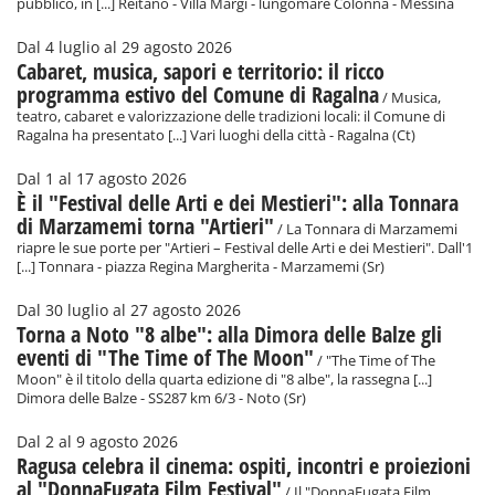
pubblico, in [...] Reitano - Villa Margi - lungomare Colonna - Messina
Dal 4 luglio al 29 agosto 2026
Cabaret, musica, sapori e territorio: il ricco
programma estivo del Comune di Ragalna
/ Musica,
teatro, cabaret e valorizzazione delle tradizioni locali: il Comune di
Ragalna ha presentato [...] Vari luoghi della città - Ragalna (Ct)
Dal 1 al 17 agosto 2026
È il "Festival delle Arti e dei Mestieri": alla Tonnara
di Marzamemi torna "Artieri"
/ La Tonnara di Marzamemi
riapre le sue porte per "Artieri – Festival delle Arti e dei Mestieri". Dall'1
[...] Tonnara - piazza Regina Margherita - Marzamemi (Sr)
Dal 30 luglio al 27 agosto 2026
Torna a Noto "8 albe": alla Dimora delle Balze gli
eventi di "The Time of The Moon"
/ "The Time of The
Moon" è il titolo della quarta edizione di "8 albe", la rassegna [...]
Dimora delle Balze - SS287 km 6/3 - Noto (Sr)
Dal 2 al 9 agosto 2026
Ragusa celebra il cinema: ospiti, incontri e proiezioni
al "DonnaFugata Film Festival"
/ Il "DonnaFugata Film