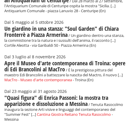
all'Antiquarium di Centuripe
/ Dal 28 marzo al 27 settembre,
l'Antiquarium Comunale di Centuripe ospita la mostra "Sicilia. [...]
Antiquarium Comunale - piazza Lanuvio 28 - Centuripe (En)
Dal 5 maggio al 5 ottobre 2026
Un giardino in una stanza: "Soul Garden" di Chiara
Fronterrè a Piazza Armerina
/ Un giardino dentro una stanza,
la commistione tra la natura e i sussulti dell'anima, il racconto [...]
Cortile Aleotta - via Garibaldi 50 - Piazza Armerina (En)
Dal 3 luglio al 8 novembre 2026
Apre il Museo d'arte contemporanea di Troina: opere
di Edi Brancolini al MacTro
/ È la prestigiosa pittura del
maestro Edi Brancolini a battezzare la nascita del Mactro, il nuovo [...]
MacTro - Museo d'arte contemporanea
- Troina (En)
Dal 23 maggio al 31 agosto 2026
"Quasi figura" di Enrica Passoni: la mostra tra
apparizione e dissoluzione a Messina
/ Tenuta Rasocolmo
inaugura la sezione Arti visive e linguaggi del contemporaneo del
"Summer Fest" [...]
Cantina Giostra Reitano Tenuta Rasocolmo
-
Messina