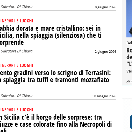
i
Salvatore Di Chiara
8 giugno 2026
TINERARI E LUOGHI
abbia dorata e mare cristallino: sei in
icilia, nella spiaggia (silenziosa) che ti
orprende
Dal
Ro
i
Salvatore Di Chiara
2 giugno 2026
de
"L
TINERARI E LUOGHI
ento gradini verso lo scrigno di Terrasini:
Var
a spiaggia tra tuffi e tramonti mozzafiato
di
i
Salvatore Di Chiara
30 maggio 2026
TINERARI E LUOGHI
n Sicilia c'è il borgo delle sorprese: tra
iuzze e case colorate fino alla Necropoli di
eli