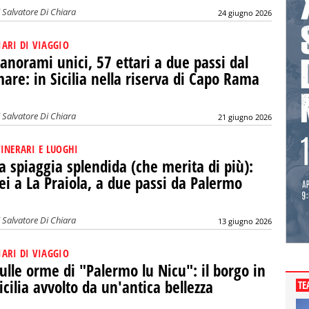
i
Salvatore Di Chiara
24 giugno 2026
IARI DI VIAGGIO
anorami unici, 57 ettari a due passi dal
are: in Sicilia nella riserva di Capo Rama
i
Salvatore Di Chiara
21 giugno 2026
TINERARI E LUOGHI
a spiaggia splendida (che merita di più):
ei a La Praiola, a due passi da Palermo
i
Salvatore Di Chiara
13 giugno 2026
IARI DI VIAGGIO
ulle orme di "Palermo lu Nicu": il borgo in
icilia avvolto da un'antica bellezza
TE