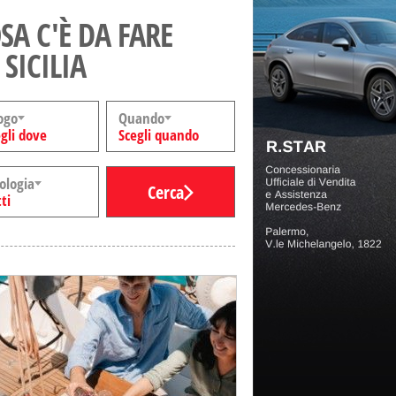
SA C'È DA FARE
 SICILIA
ogo
Quando
gli dove
Scegli quando
ologia
Cerca
ti