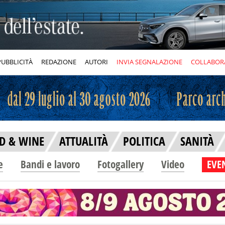
PUBBLICITÀ
REDAZIONE
AUTORI
INVIA SEGNALAZIONE
COLLABOR
D & WINE
ATTUALITÀ
POLITICA
SANITÀ
e
Bandi e lavoro
Fotogallery
Video
EVEN