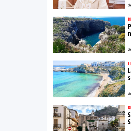
d
D
P
m
d
I
L
s
d
D
S
S