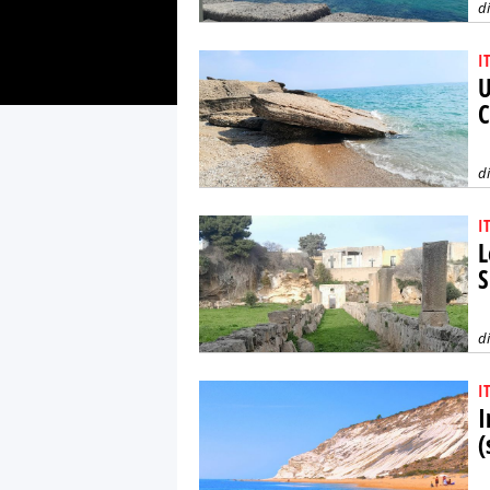
d
I
U
C
d
I
L
S
d
I
I
(