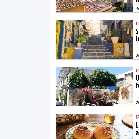
d
I
S
i
d
I
U
f
d
T
L
a