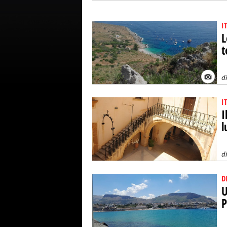
I
L
t
d
I
I
l
d
D
U
P