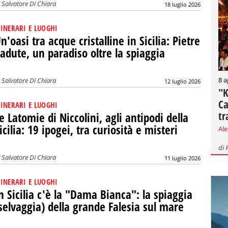
i
Salvatore Di Chiara
18 luglio 2026
TINERARI E LUOGHI
n'oasi tra acque cristalline in Sicilia: Pietre
adute, un paradiso oltre la spiaggia
8 a
i
Salvatore Di Chiara
12 luglio 2026
"K
Ca
TINERARI E LUOGHI
tr
e Latomie di Niccolini, agli antipodi della
icilia: 19 ipogei, tra curiosità e misteri
Al
di
i
Salvatore Di Chiara
11 luglio 2026
TINERARI E LUOGHI
n Sicilia c'è la "Dama Bianca": la spiaggia
selvaggia) della grande Falesia sul mare