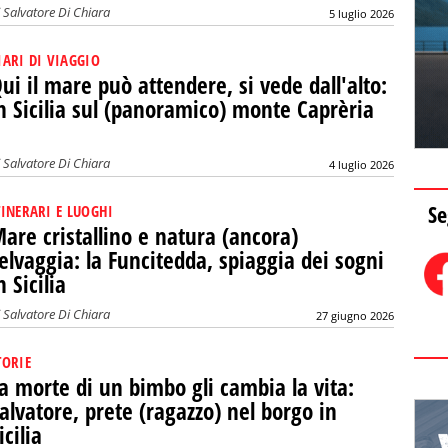
i
Salvatore Di Chiara
5 luglio 2026
IARI DI VIAGGIO
ui il mare può attendere, si vede dall'alto:
n Sicilia sul (panoramico) monte Caprèria
i
Salvatore Di Chiara
4 luglio 2026
Se
TINERARI E LUOGHI
are cristallino e natura (ancora)
elvaggia: la Funcitedda, spiaggia dei sogni
n Sicilia
i
Salvatore Di Chiara
27 giugno 2026
TORIE
a morte di un bimbo gli cambia la vita:
alvatore, prete (ragazzo) nel borgo in
icilia