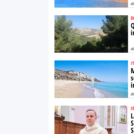
d
D
Q
i
d
I
M
s
i
d
S
L
S
S