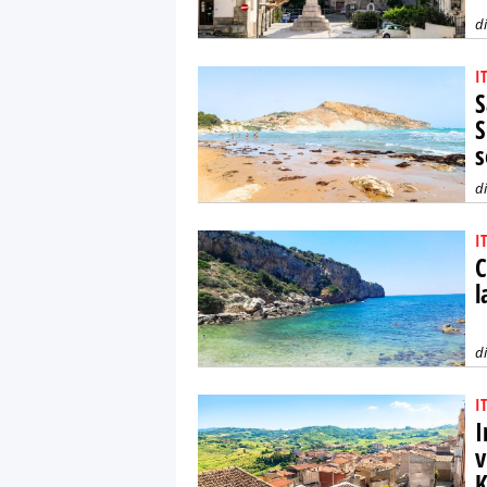
d
I
S
S
s
d
I
C
l
d
I
I
v
K