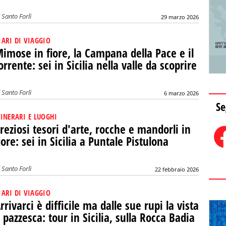
i
Santo Forlì
29 marzo 2026
IARI DI VIAGGIO
imose in fiore, la Campana della Pace e il
orrente: sei in Sicilia nella valle da scoprire
i
Santo Forlì
6 marzo 2026
Se
TINERARI E LUOGHI
reziosi tesori d'arte, rocche e mandorli in
iore: sei in Sicilia a Puntale Pistulona
i
Santo Forlì
22 febbraio 2026
IARI DI VIAGGIO
rrivarci è difficile ma dalle sue rupi la vista
 pazzesca: tour in Sicilia, sulla Rocca Badia