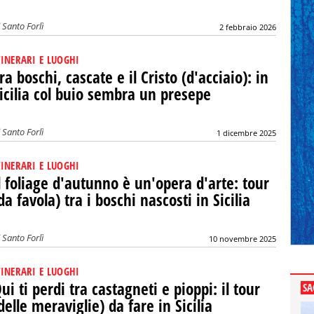
i
Santo Forlì
2 febbraio 2026
TINERARI E LUOGHI
ra boschi, cascate e il Cristo (d'acciaio): in
icilia col buio sembra un presepe
i
Santo Forlì
1 dicembre 2025
TINERARI E LUOGHI
l foliage d'autunno è un'opera d'arte: tour
da favola) tra i boschi nascosti in Sicilia
i
Santo Forlì
10 novembre 2025
TINERARI E LUOGHI
ui ti perdi tra castagneti e pioppi: il tour
SA
delle meraviglie) da fare in Sicilia