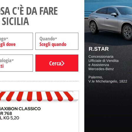
SA C'È DA FARE
 SICILIA
ogo
Quando
gli dove
Scegli quando
ologia
Cerca
ti