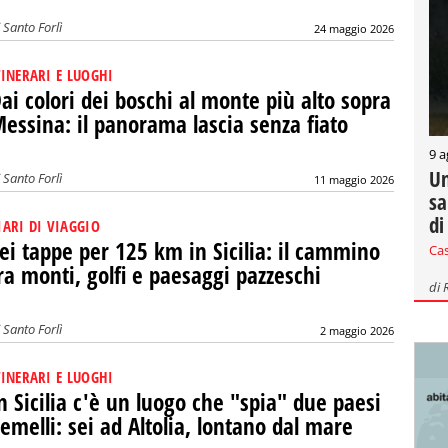
i
Santo Forlì
24 maggio 2026
TINERARI E LUOGHI
ai colori dei boschi al monte più alto sopra
essina: il panorama lascia senza fiato
9 a
Un
i
Santo Forlì
11 maggio 2026
sa
di
IARI DI VIAGGIO
ei tappe per 125 km in Sicilia: il cammino
Ca
ra monti, golfi e paesaggi pazzeschi
di
i
Santo Forlì
2 maggio 2026
TINERARI E LUOGHI
n Sicilia c'è un luogo che "spia" due paesi
emelli: sei ad Altolia, lontano dal mare