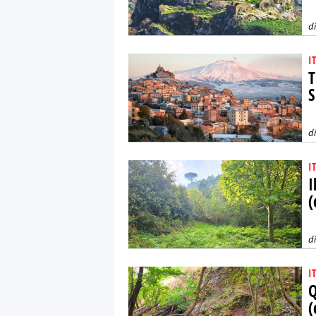
d
I
T
S
d
I
I
(
d
I
Q
(