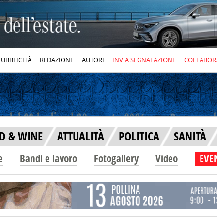
PUBBLICITÀ
REDAZIONE
AUTORI
INVIA SEGNALAZIONE
COLLABOR
D & WINE
ATTUALITÀ
POLITICA
SANITÀ
e
Bandi e lavoro
Fotogallery
Video
EVEN