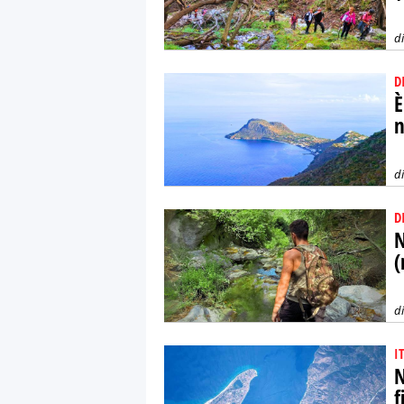
d
D
È
n
d
D
N
(
d
I
N
f