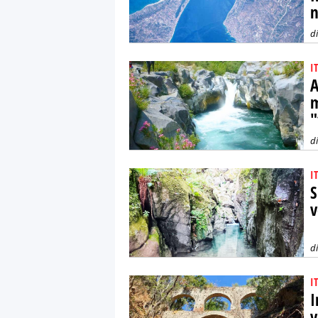
n
d
I
A
m
"
d
I
S
v
d
I
I
v