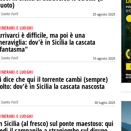
uoto)
i
Santo Forlì
25 agosto 2025
TINERARI E LUOGHI
rrivarci è difficile, ma poi è una
eraviglia: dov'è in Sicilia la cascata
fantasma"
i
Santo Forlì
10 agosto 2025
TINERARI E LUOGHI
i dice che qui il torrente cambi (sempre)
olto: dov'è in Sicilia la cascata nascosta
i
Santo Forlì
30 luglio 2025
TINERARI E LUOGHI
n Sicilia (al fresco) sul ponte maestoso: qui
edi il campanile a strapiombo sul dirupo