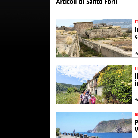
Articoli di Santo Forlì
I
I
s
d
I
I
i
d
D
P
V