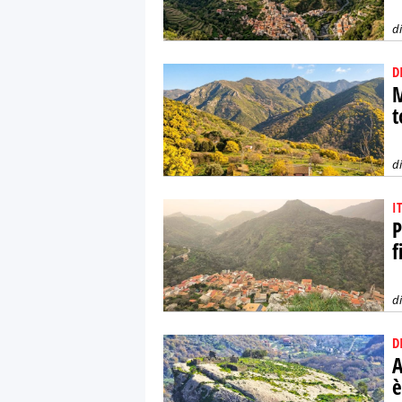
d
D
M
t
d
I
P
f
d
D
A
è