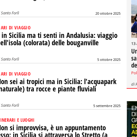
i
Santo Forlì
20 ottobre 2025
IARI DI VIAGGIO
 in Sicilia ma ti senti in Andalusia: viaggio
ell'isola (colorata) delle bouganville
13
Un
sa
i
Santo Forlì
5 ottobre 2025
de
Pol
IARI DI VIAGGIO
on sei ai tropici ma in Sicilia: l'acquapark
di
naturale) tra rocce e piante fluviali
i
Santo Forlì
5 settembre 2025
TINERARI E LUOGHI
on si improvvisa, è un appuntamento
isso: in Sicilia si attraversa lo Stretto (a