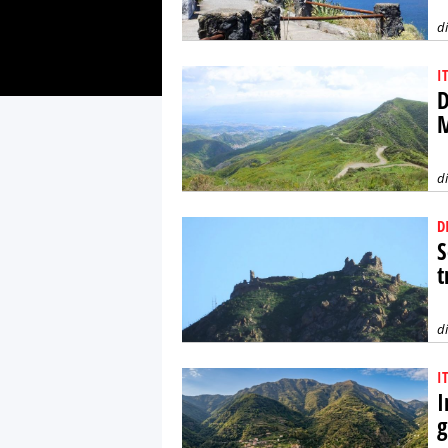
d
I
D
M
d
D
S
t
d
I
I
g