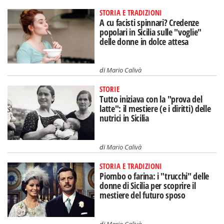
STORIA E TRADIZIONI
A cu facisti spinnari? Credenze
popolari in Sicilia sulle "voglie"
delle donne in dolce attesa
di
Mario Calivà
STORIE
Tutto iniziava con la "prova del
latte": il mestiere (e i diritti) delle
nutrici in Sicilia
di
Mario Calivà
STORIA E TRADIZIONI
Piombo o farina: i "trucchi" delle
donne di Sicilia per scoprire il
mestiere del futuro sposo
di
Mario Calivà