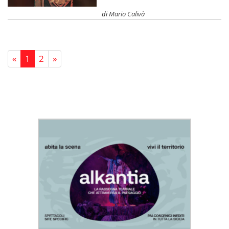
di
Mario Calivà
«
1
2
»