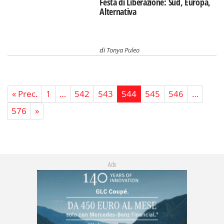
Festa di Liberazione: Sud, Europa,
Alternativa
di
Tonya Puleo
« Prec.
1
…
542
543
544
545
546
…
576
»
Adv