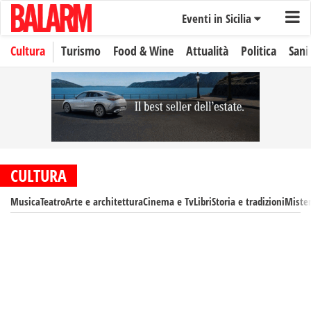
Eventi in Sicilia
Cultura
Turismo
Food & Wine
Attualità
Politica
Sani
CULTURA
Musica
Teatro
Arte e architettura
Cinema e Tv
Libri
Storia e tradizioni
Mister