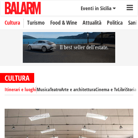
Eventi in Sicilia
Cultura
Turismo
Food & Wine
Attualità
Politica
Sani
CULTURA
Itinerari e luoghi
Musica
Teatro
Arte e architettura
Cinema e Tv
Libri
Storia 