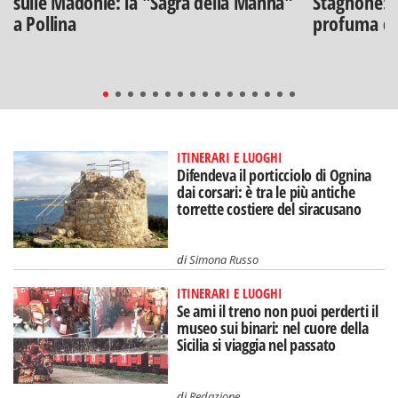
sulle Madonie: la "Sagra della Manna"
Stagnone: l
a Pollina
profuma di
ITINERARI E LUOGHI
Difendeva il porticciolo di Ognina
dai corsari: è tra le più antiche
torrette costiere del siracusano
di
Simona Russo
ITINERARI E LUOGHI
Se ami il treno non puoi perderti il
museo sui binari: nel cuore della
Sicilia si viaggia nel passato
di
Redazione