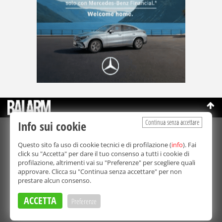
Continua senza accettare
Info sui cookie
©Copyright 2003-2026
Bmedia Srl
- P.IVA 07064240828
Questo sito fa uso di cookie tecnici e di profilazione (
info
). Fai
La riproduzione totale o parziale di tutti i contenuti, in qualunque
click su "Accetta" per dare il tuo consenso a tutti i cookie di
forma, su qualsiasi supporto è proibita.
profilazione, altrimenti vai su "Preferenze" per scegliere quali
Balarm.it è una testata giornalistica registrata. Autorizzazione del
approvare. Clicca su "Continua senza accettare" per non
Tribunale di Palermo n° 32 del 21/10/2003
prestare alcun consenso.
Direttore responsabile:
Fabio Ricotta
Privacy e Cookie Policy
ACCETTA
Preferenze