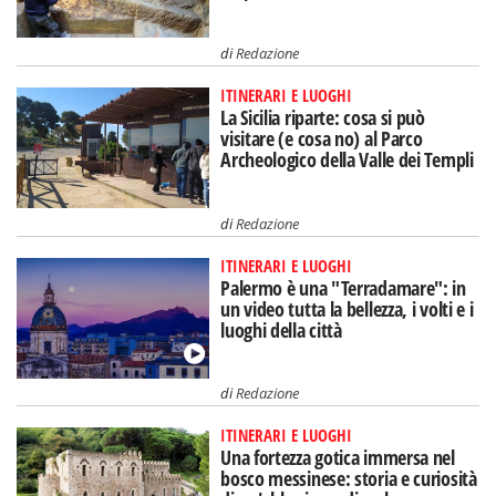
di
Redazione
ITINERARI E LUOGHI
La Sicilia riparte: cosa si può
visitare (e cosa no) al Parco
Archeologico della Valle dei Templi
di
Redazione
ITINERARI E LUOGHI
Palermo è una "Terradamare": in
un video tutta la bellezza, i volti e i
luoghi della città
di
Redazione
ITINERARI E LUOGHI
Una fortezza gotica immersa nel
bosco messinese: storia e curiosità