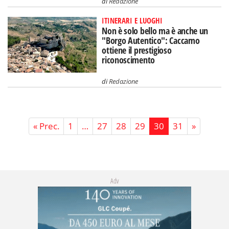
di
Redazione
ITINERARI E LUOGHI
Non è solo bello ma è anche un
"Borgo Autentico": Caccamo
ottiene il prestigioso
riconoscimento
di
Redazione
« Prec.
1
…
27
28
29
30
31
»
Adv