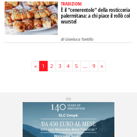
TRADIZIONI
È il "cenerentolo" della rosticceria
palermitana: a chi piace il rollò col
wurstel
di
Gianluca Tantillo
«
1
2
3
4
5
…
9
»
Adv