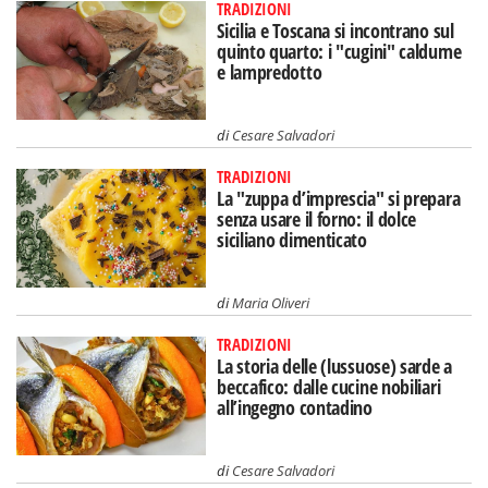
TRADIZIONI
Sicilia e Toscana si incontrano sul
quinto quarto: i "cugini" caldume
e lampredotto
di
Cesare Salvadori
TRADIZIONI
La "zuppa d’imprescia" si prepara
senza usare il forno: il dolce
siciliano dimenticato
di
Maria Oliveri
TRADIZIONI
La storia delle (lussuose) sarde a
beccafico: dalle cucine nobiliari
all’ingegno contadino
di
Cesare Salvadori