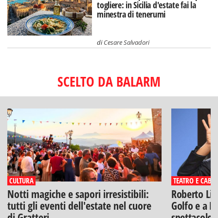
togliere: in Sicilia d'estate fai la
minestra di tenerumi
di
Cesare Salvadori
SCELTO DA BALARM
CULTURA
TEATRO E CABA
Notti magiche e sapori irresistibili:
Roberto Lip
tutti gli eventi dell'estate nel cuore
Golfo e a Po
di Gratteri
spettacolo"