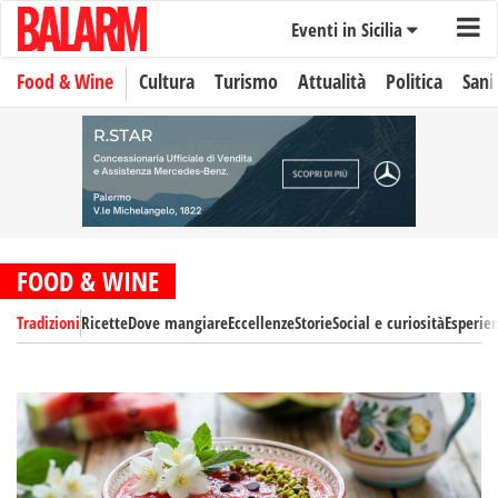
Eventi in Sicilia
Food & Wine
Cultura
Turismo
Attualità
Politica
Sani
FOOD & WINE
Tradizioni
Ricette
Dove mangiare
Eccellenze
Storie
Social e curiosità
Esperie