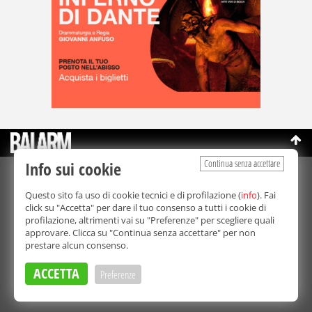
Continua senza accettare
Info sui cookie
©Copyright 2003-2026
Bmedia Srl
- P.IVA 07064240828
Questo sito fa uso di cookie tecnici e di profilazione (
info
). Fai
La riproduzione totale o parziale di tutti i contenuti, in qualunque
click su "Accetta" per dare il tuo consenso a tutti i cookie di
forma, su qualsiasi supporto è proibita.
profilazione, altrimenti vai su "Preferenze" per scegliere quali
Balarm.it è una testata giornalistica registrata. Autorizzazione del
approvare. Clicca su "Continua senza accettare" per non
Tribunale di Palermo n° 32 del 21/10/2003
prestare alcun consenso.
Direttore responsabile:
Fabio Ricotta
Privacy e Cookie Policy
ACCETTA
Preferenze