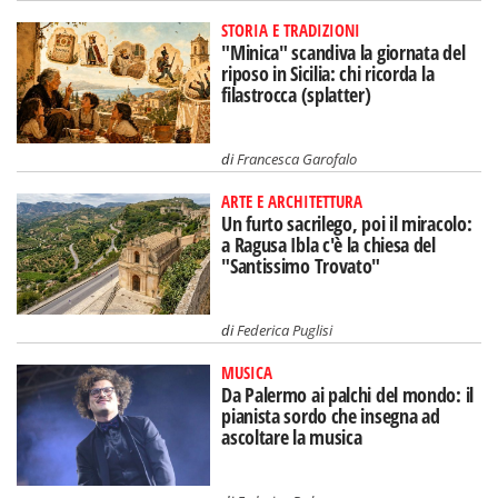
STORIA E TRADIZIONI
"Minica" scandiva la giornata del
riposo in Sicilia: chi ricorda la
filastrocca (splatter)
di
Francesca Garofalo
ARTE E ARCHITETTURA
Un furto sacrilego, poi il miracolo:
a Ragusa Ibla c'è la chiesa del
"Santissimo Trovato"
di
Federica Puglisi
MUSICA
Da Palermo ai palchi del mondo: il
pianista sordo che insegna ad
ascoltare la musica