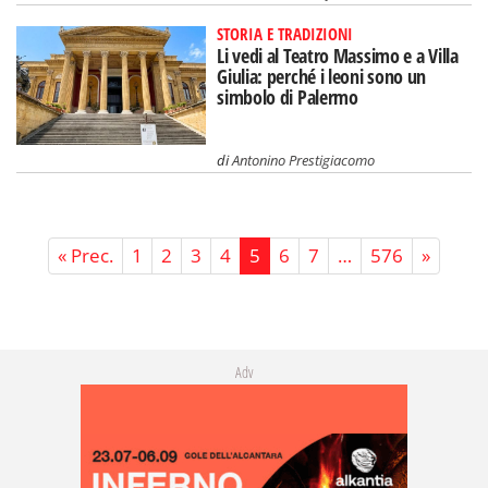
STORIA E TRADIZIONI
Li vedi al Teatro Massimo e a Villa
Giulia: perché i leoni sono un
simbolo di Palermo
di
Antonino Prestigiacomo
« Prec.
1
2
3
4
5
6
7
…
576
»
Adv