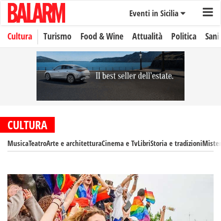
Eventi in Sicilia
Cultura
Turismo
Food & Wine
Attualità
Politica
Sani
CULTURA
Musica
Teatro
Arte e architettura
Cinema e Tv
Libri
Storia e tradizioni
Mister