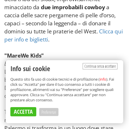
minacciato da
due improbabili cowboy
a
caccia delle sacre pergamene di pelle d’orso,
capaci – secondo la leggenda – di donare il
dominio su tutte le praterie del West.
Clicca qui
per info e biglietti
.
"MareWe Kids"
Ecomuseo Urbano Mare Memoria Viva, Palermo
Continua senza accettare
Info sui cookie
L'appuntamento è con i laboratori gratuiti per
bambine e bambini dai 3 agli 8 anni, curata dal
Questo sito fa uso di cookie tecnici e di profilazione (
info
). Fai
click su "Accetta" per dare il tuo consenso a tutti i cookie di
Dipartimento Educazione Maredù, ogni
profilazione, altrimenti vai su "Preferenze" per scegliere quali
domenica dalle 11.00 alle 12.00.
approvare. Clicca su "Continua senza accettare" per non
prestare alcun consenso.
ACCETTA
Tra letture, disegni, giochi, esplorazioni e visite
Preferenze
narrate, l’Ecomuseo Mare Memoria Viva di
Palermo si trasforma in un luogo dove stare